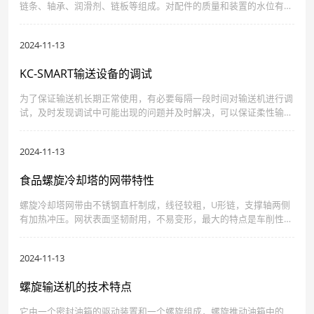
链条、轴承、润滑剂、链板等组成。对配件的质量和装置的水位有很
高的要求。
2024-11-13
KC-SMART输送设备的调试
为了保证输送机长期正常使用，有必要每隔一段时间对输送机进行调
试，及时发现调试中可能出现的问题并及时解决，可以保证柔性输送
机在工作过程中故障较少。
2024-11-13
食品螺旋冷却塔的网带特性
螺旋冷却塔网带由不锈钢直杆制成，线径较粗，U形链，支撑轴两侧
有加热冲压。网状表面坚韧耐用，不易变形，最大的特点是车削性能
好，可实现180度车削，操作平稳。能够承受巨大的压力和紧张。通
风性能好，易于清洁。
2024-11-13
螺旋输送机的技术特点
它由一个密封油箱的驱动装置和一个螺旋组成，螺旋推动油箱中的