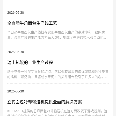
有自己独特的生产流程、标志性产品和特定的运营挑战。这种多样性
推动了对定制烘焙食品机械的巨大市场需求。
2026-06-30
全自动牛角面包生产线工艺
全自动牛角面包生产线旨在实现牛角面包生产的高效率和一致的质
量。该生产线的生产能力为每天5吨，集成了先进的技术和自动化，
确保每一个牛角面包都符合最高标准。
2026-06-30
瑞士轧辊的工业生产过程
瑞士卷是一种深受喜爱的甜点，它以柔软湿润的海绵蛋糕和各种美味
的馅料（如奶油、果酱或水果泥）的美味组合吸引了许多人的心。尽
管它的名字，瑞士卷实际上并不是起源于瑞士，而是在19世纪在英国
普及，此后在世界范围内传播开来。如今，它有各种各样的口味，包
2026-06-30
括原味、巧克力、抹茶和水果，每种口味都提供独特的味觉体验。
立式面包冷却输送机提供全面的解决方案
KC-SMART提供的垂直面包冷却输送机在这方面改变了游戏规则。这
种创新的输送机系统旨在有效地冷却烘焙食品，同时最大限度地利用