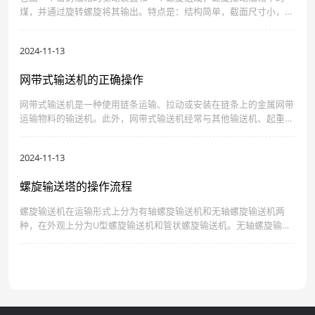
煤，并通过旋转螺旋将其输出。特点是：结构简单，截面尺寸小，密
封性好，工作可靠，制造成本低，易于中间装卸，输送方向可反转，
也可同时向相反的两个方向输送。
2024-11-13
网带式输送机的正确操作
网带式输送机是一种使用链条运输、拉动或安装在链条上的金属网带
运输物料的输送机。此外，网带式输送机经常与其他输送机、起重装
置等配合使用，形成各种功能的生产线。带式输送机的操作非常重
要，如果操作不合理，很可能会发生严重事故。
2024-11-13
螺旋输送塔的操作流程
螺旋输送机在运输形式上分为有轴螺旋输送机和无轴螺旋输送机两
种，在外观上分为U型螺旋输送机和管状螺旋输送机。无轴螺旋输送
机适用于非粘性干粉物料和小颗粒物料（如水泥、粉煤灰、石灰、谷
物等），无轴螺旋输送设备适用于输送粘性和易卷曲的物料（如：污
泥、生物质、废物等）。