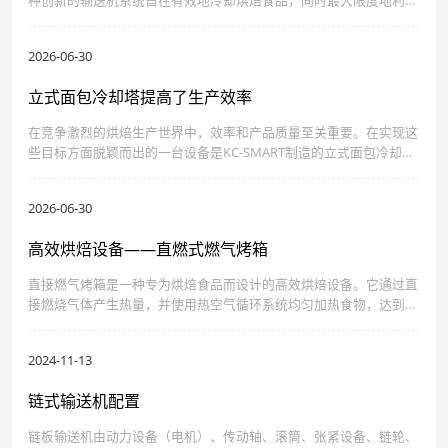
空间并确保一致的产品质量。
2026-06-30
立式面包冷却塔提高了生产效率
在竞争激烈的烘焙生产世界中，效率和产品质量至关重要。在实现这
些目标方面脱颖而出的一台设备是KC-SMART制造的立式面包冷却
塔。这种创新的冷却解决方案旨在增强烘焙食品的冷却过程，确保它
们在优化生产工作流程的同时保持新鲜度和质量。
2026-06-30
高效烘焙设备——直燃式燃气烤箱
直接燃气烤箱是一种专为烘焙食品而设计的高效烘焙设备。它通过直
接燃烧气体产生热量，并使用热空气循环系统均匀加热食物，达到所
需的烘烤效果。该隧道炉广泛应用于各种烘焙食品的生产，可以满足
不同规模和类型的食品企业的烘焙需求。
2024-11-13
链式输送机配置
链板输送机由动力设备（电机）、传动轴、滚筒、张紧设备、链轮、